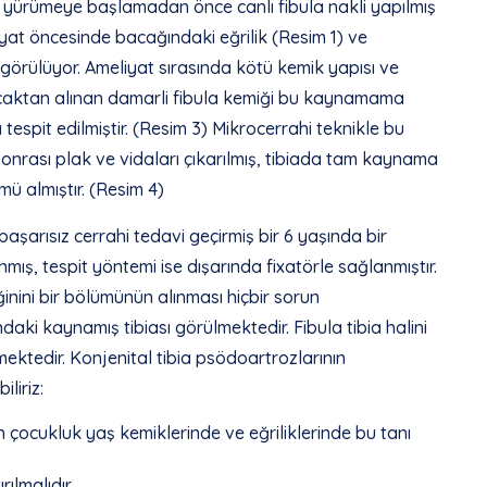
a yürümeye başlamadan önce canlı fibula nakli yapılmış
iyat öncesinde bacağındaki eğrilik (Resim 1) ve
örülüyor. Ameliyat sırasında kötü kemik yapısı ve
caktan alınan damarli fibula kemiği bu kaynamama
tespit edilmiştir. (Resim 3) Mikrocerrahi teknikle bu
sonrası plak ve vidaları çıkarılmış, tibiada tam kaynama
mü almıştır. (Resim 4)
aşarısız cerrahi tedavi geçirmiş bir 6 yaşında bir
mış, tespit yöntemi ise dışarında fixatörle sağlanmıştır.
nini bir bölümünün alınması hiçbir sorun
aki kaynamış tibiası görülmektedir. Fibula tibia halini
mektedir. Konjenital tibia psödoartrozlarının
liriz:
çocukluk yaş kemiklerinde ve eğriliklerinde bu tanı
ılmalıdır.