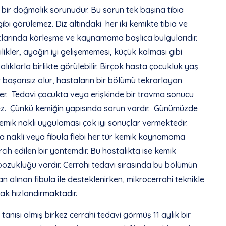
 bir doğmalık sorunudur. Bu sorun tek başına tibia
bi görülemez. Diz altındaki her iki kemikte tibia ve
 uçlarında körleşme ve kaynamama başlıca bulgularıdır.
ikler, ayağın iyi gelişememesi, küçük kalması gibi
alıklarla birlikte görülebilir. Birçok hasta çocukluk yaş
tler başarısız olur, hastaların bir bölümü tekrarlayan
rler. Tedavi çocukta veya erişkinde bir travma sonucu
mez. Çünkü kemiğin yapısında sorun vardır. Günümüzde
emik nakli uygulaması çok iyi sonuçlar vermektedir.
ula nakli veya fibula flebi her tür kemik kaynamama
rcih edilen bir yöntemdir. Bu hastalıkta ise kemik
bozukluğu vardır. Cerrahi tedavi sırasında bu bölümün
n alınan fibula ile desteklenirken, mikrocerrahi teknikle
ak hızlandırmaktadır.
tanısı almış birkez cerrahi tedavi görmüş 11 aylık bir