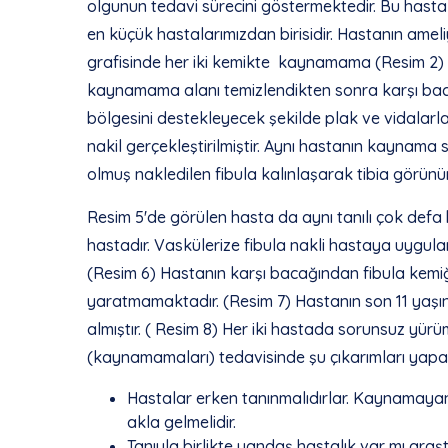
olgunun tedavi sürecini göstermektedir. Bu hast
en küçük hastalarımızdan birisidir. Hastanın amel
grafisinde her iki kemikte kaynamama (Resim 2) g
kaynamama alanı temizlendikten sonra karşı ba
bölgesini destekleyecek şekilde plak ve vidalarla 
nakil gerçekleştirilmiştir. Aynı hastanın kaynama 
olmuş nakledilen fibula kalınlaşarak tibia görünü
Resim 5'de görülen hasta da aynı tanılı çok defa b
hastadır. Vaskülerize fibula nakli hastaya uygulan
(Resim 6) Hastanın karşı bacağından fibula kemiği
yaratmamaktadır. (Resim 7) Hastanın son 11 yaşınd
almıştır. ( Resim 8) Her iki hastada sorunsuz yürü
(kaynamamaları) tedavisinde şu çıkarımları yapabi
Hastalar erken tanınmalıdırlar. Kaynamayan 
akla gelmelidir.
Tanıyla birlikte yandaş hastalık var mı araştır