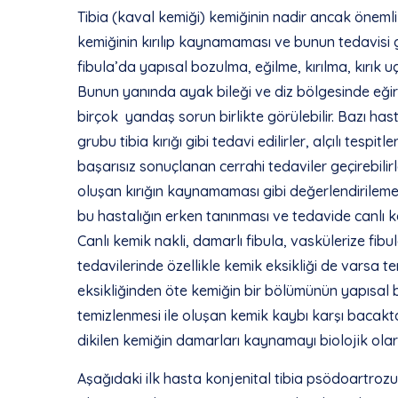
Tibia (kaval kemiği) kemiğinin nadir ancak önemli
kemiğinin kırılıp kaynamaması ve bunun tedavisi gi
fibula’da yapısal bozulma, eğilme, kırılma, kırık
Bunun yanında ayak bileği ve diz bölgesinde eğiril
birçok yandaş sorun birlikte görülebilir. Bazı hast
grubu tibia kırığı gibi tedavi edilirler, alçılı tespi
başarısız sonuçlanan cerrahi tedaviler geçirebili
oluşan kırığın kaynamaması gibi değerlendirile
bu hastalığın erken tanınması ve tedavide canlı k
Canlı kemik nakli, damarlı fibula, vaskülerize fib
tedavilerinde özellikle kemik eksikliği de varsa te
eksikliğinden öte kemiğin bir bölümünün yapısal 
temizlenmesi ile oluşan kemik kaybı karşı bacakta
dikilen kemiğin damarları kaynamayı biolojik olar
Aşağıdaki ilk hasta konjenital tibia psödoartrozu 